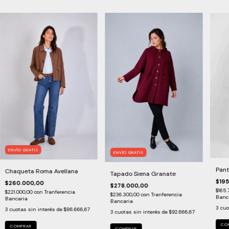
ENVÍO GRATIS
ENVÍO GRATIS
Pant
Chaqueta Roma Avellana
Tapado Siena Granate
$195
$260.000,00
$278.000,00
$165.
$221.000,00
con
Tranferencia
$236.300,00
con
Tranferencia
Banc
Bancaria
Bancaria
3
cuo
3
cuotas sin interés de
$86.666,67
3
cuotas sin interés de
$92.666,67
CO
COMPRAR
COMPRAR