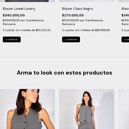
Blazer Lineal Luxery
Blazer Class Negro
Blaz
$340.000,00
$270.000,00
$34
$289.000,00
con
Tranferencia
$229.500,00
con
Tranferencia
$289
Bancaria
Bancaria
Banc
3
cuotas sin interés de
$113.333,33
3
cuotas sin interés de
$90.000,00
3
cuo
COMPRAR
COMPRAR
CO
Arma to look con estos productos