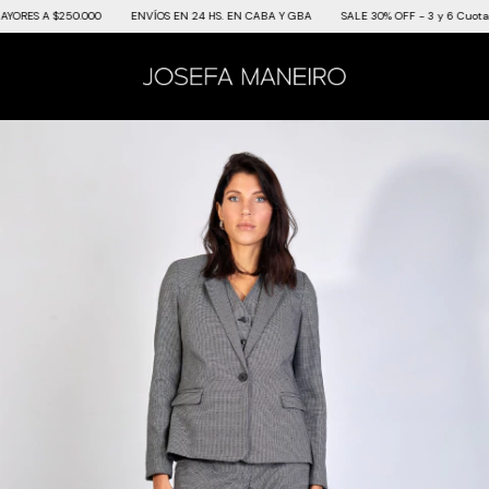
ES A $250.000
ENVÍOS EN 24 HS. EN CABA Y GBA
SALE 30% OFF - 3 y 6 Cuotas SI