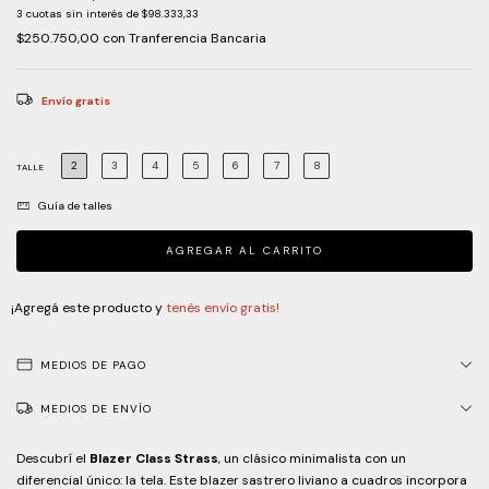
3
cuotas sin interés de
$98.333,33
$250.750,00
con
Tranferencia Bancaria
Envío gratis
2
3
4
5
6
7
8
TALLE
Guía de talles
¡Agregá este producto y
tenés envío gratis!
MEDIOS DE PAGO
MEDIOS DE ENVÍO
Descubrí el
Blazer Class Strass
, un clásico minimalista con un
diferencial único: la tela. Este blazer sastrero liviano a cuadros incorpora