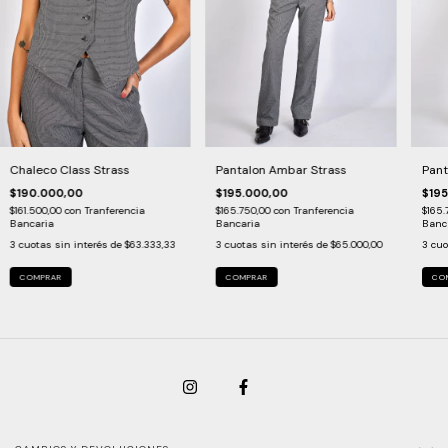
Chaleco Class Strass
Pantalon Ambar Strass
Pant
$190.000,00
$195.000,00
$195
$161.500,00
con
Tranferencia
$165.750,00
con
Tranferencia
$165.
Bancaria
Bancaria
Banc
3
cuotas sin interés de
$63.333,33
3
cuotas sin interés de
$65.000,00
3
cuo
COMPRAR
COMPRAR
CO