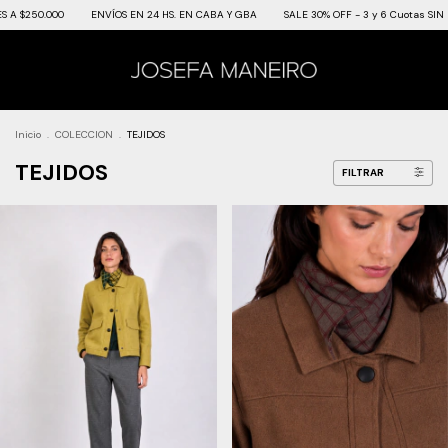
50.000
ENVÍOS EN 24 HS. EN CABA Y GBA
SALE 30% OFF - 3 y 6 Cuotas SIN INTER
Inicio
.
COLECCION
.
TEJIDOS
TEJIDOS
FILTRAR