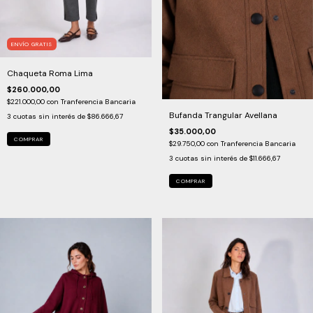
ENVÍO GRATIS
Chaqueta Roma Lima
$260.000,00
$221.000,00
con
Tranferencia Bancaria
Bufanda Trangular Avellana
3
cuotas sin interés de
$86.666,67
$35.000,00
COMPRAR
$29.750,00
con
Tranferencia Bancaria
3
cuotas sin interés de
$11.666,67