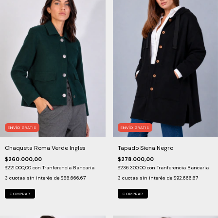
ENVÍO GRATIS
ENVÍO GRATIS
Chaqueta Roma Verde Ingles
Tapado Siena Negro
$260.000,00
$278.000,00
$221.000,00
con
Tranferencia Bancaria
$236.300,00
con
Tranferencia Bancaria
3
cuotas sin interés de
$86.666,67
3
cuotas sin interés de
$92.666,67
COMPRAR
COMPRAR