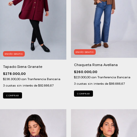
ENVÍO GRATIS
ENVÍO GRATIS
Chaqueta Roma Avellana
Tapado Siena Granate
$260.000,00
$278.000,00
$221.000,00
con
Tranferencia Bancaria
$236.300,00
con
Tranferencia Bancaria
3
cuotas sin interés de
$86.666,67
3
cuotas sin interés de
$92.666,67
COMPRAR
COMPRAR