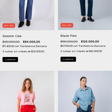
30
%
OFF
30
%
OFF
Blazer Pied
Sweater Cala
$180.000,00
$126.000,00
$120.000,00
$84.000,00
$107.100,00
con
Tranferencia Bancaria
$71.400,00
con
Tranferencia Bancaria
3
cuotas sin interés de
$42.000,00
3
cuotas sin interés de
$28.000,00
COMPRAR
COMPRAR