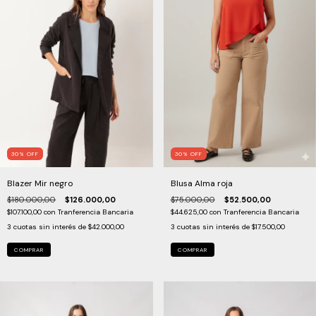
30
%
OFF
30
%
OFF
Blusa Alma roja
Blazer Mir negro
$75.000,00
$52.500,00
$180.000,00
$126.000,00
$44.625,00
con
Tranferencia Bancaria
$107.100,00
con
Tranferencia Bancaria
3
cuotas sin interés de
$17.500,00
3
cuotas sin interés de
$42.000,00
COMPRAR
COMPRAR