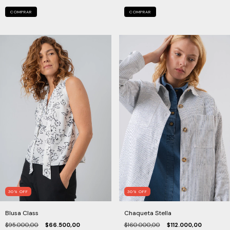
COMPRAR
COMPRAR
30
%
OFF
30
%
OFF
Blusa Class
Chaqueta Stella
$95.000,00
$66.500,00
$160.000,00
$112.000,00