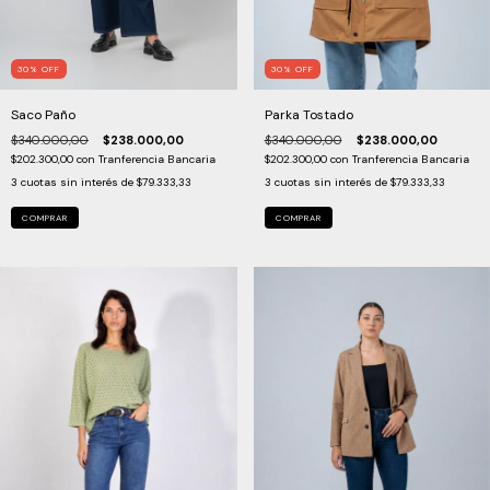
30
%
OFF
30
%
OFF
Saco Paño
Parka Tostado
$340.000,00
$238.000,00
$340.000,00
$238.000,00
$202.300,00
con
Tranferencia Bancaria
$202.300,00
con
Tranferencia Bancaria
3
cuotas sin interés de
$79.333,33
3
cuotas sin interés de
$79.333,33
COMPRAR
COMPRAR