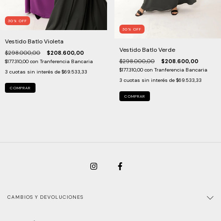
30
%
OFF
30
%
OFF
Vestido Batlo Violeta
Vestido Batlo Verde
$298.000,00
$208.600,00
$298.000,00
$208.600,00
$177.310,00
con
Tranferencia Bancaria
$177.310,00
con
Tranferencia Bancaria
3
cuotas sin interés de
$69.533,33
3
cuotas sin interés de
$69.533,33
COMPRAR
COMPRAR
CAMBIOS Y DEVOLUCIONES