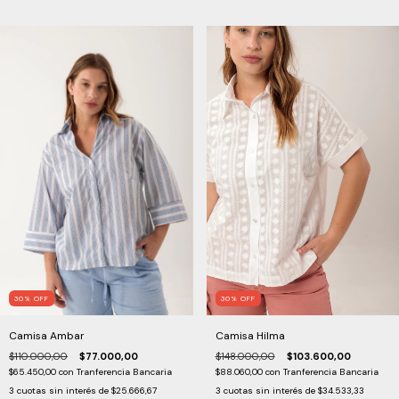
30
%
OFF
30
%
OFF
Camisa Ambar
Camisa Hilma
$110.000,00
$77.000,00
$148.000,00
$103.600,00
$65.450,00
con
Tranferencia Bancaria
$88.060,00
con
Tranferencia Bancaria
3
cuotas sin interés de
$25.666,67
3
cuotas sin interés de
$34.533,33