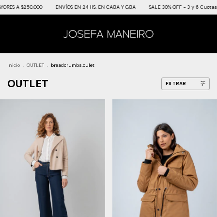
.000
ENVÍOS EN 24 HS. EN CABA Y GBA
SALE 30% OFF - 3 y 6 Cuotas SIN INTERES
Inicio
.
OUTLET
.
breadcrumbs.oulet
OUTLET
FILTRAR