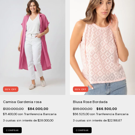
30
%
OFF
30
%
OFF
Camisa Gardenia rosa
Blusa Rose Bordada
$120.000,00
$84.000,00
$95.000,00
$66.500,00
$71.400,00
con
Tranferencia Bancaria
$56.525,00
con
Tranferencia Bancaria
3
cuotas sin interés de
$28.000,00
3
cuotas sin interés de
$22.166,67
COMPRAR
COMPRAR