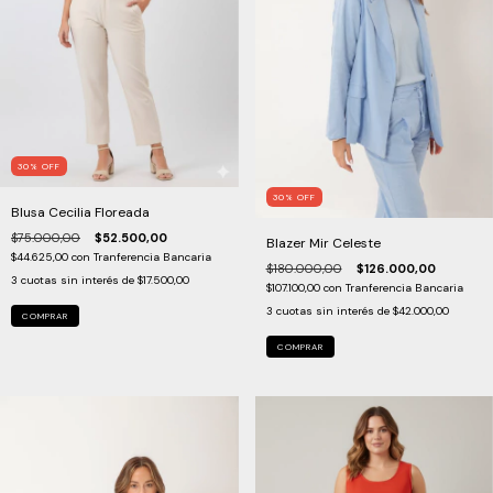
30
%
OFF
30
%
OFF
Blusa Cecilia Floreada
$75.000,00
$52.500,00
Blazer Mir Celeste
$44.625,00
con
Tranferencia Bancaria
$180.000,00
$126.000,00
3
cuotas sin interés de
$17.500,00
$107.100,00
con
Tranferencia Bancaria
3
cuotas sin interés de
$42.000,00
COMPRAR
COMPRAR