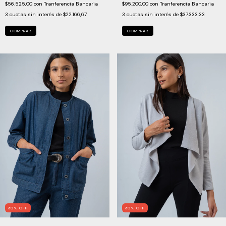
$56.525,00
con
Tranferencia Bancaria
$95.200,00
con
Tranferencia Bancaria
3
cuotas sin interés de
$22.166,67
3
cuotas sin interés de
$37.333,33
COMPRAR
COMPRAR
30
%
OFF
30
%
OFF