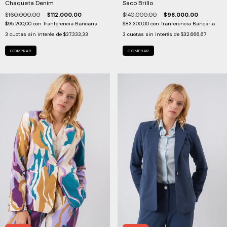
Chaqueta Denim
Saco Brillo
$160.000,00
$112.000,00
$140.000,00
$98.000,00
$95.200,00
con
Tranferencia Bancaria
$83.300,00
con
Tranferencia Bancaria
3
cuotas sin interés de
$37.333,33
3
cuotas sin interés de
$32.666,67
COMPRAR
COMPRAR