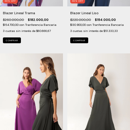
30
%
OFF
30
%
OFF
Blazer Lineal Trama
Blazer Lineal Liso
$260.000,00
$182.000,00
$220.000,00
$154.000,00
$154.700,00
con
Tranferencia Bancaria
$130.900,00
con
Tranferencia Bancaria
3
cuotas sin interés de
$60.666,67
3
cuotas sin interés de
$51.333,33
COMPRAR
COMPRAR