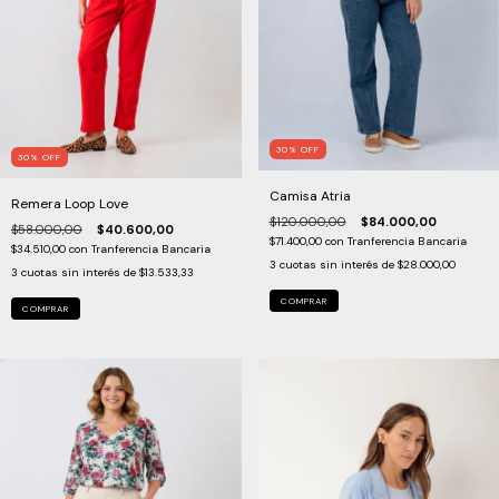
30
%
OFF
30
%
OFF
Camisa Atria
Remera Loop Love
$120.000,00
$84.000,00
$58.000,00
$40.600,00
$71.400,00
con
Tranferencia Bancaria
$34.510,00
con
Tranferencia Bancaria
3
cuotas sin interés de
$28.000,00
3
cuotas sin interés de
$13.533,33
COMPRAR
COMPRAR