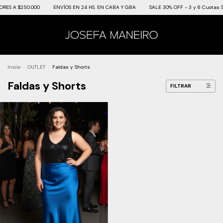
RES A $250.000
ENVÍOS EN 24 HS. EN CABA Y GBA
SALE 30% OFF - 3 y 6 Cuotas S
Inicio
.
OUTLET
.
Faldas y Shorts
Faldas y Shorts
FILTRAR