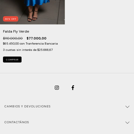
30
%
OFF
Falda Fly Verde
$110.000,00
$77.000,00
$65.450,00
con
Tranferencia Bancaria
3
cuotas sin interés de
$25.666,67
COMPRAR
CAMBIOS Y DEVOLUCIONES
CONTACTÁNOS