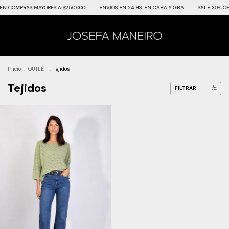
EN COMPRAS MAYORES A $250.000
ENVÍOS EN 24 HS. EN CABA Y GBA
SALE 30% OFF
Inicio
.
OUTLET
.
Tejidos
Tejidos
FILTRAR