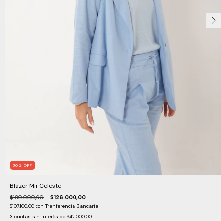
30
%
OFF
Blazer Mir Celeste
$180.000,00
$126.000,00
$107.100,00
con
Tranferencia Bancaria
3
cuotas sin interés de
$42.000,00