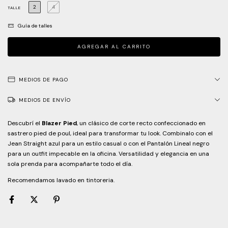
2
4
TALLE
Guía de talles
MEDIOS DE PAGO
MEDIOS DE ENVÍO
Descubrí el
Blazer Pied
, un clásico de corte recto confeccionado en
sastrero pied de poul, ideal para transformar tu look. Combinalo con el
Jean Straight azul para un estilo casual o con el Pantalón Lineal negro
para un outfit impecable en la oficina. Versatilidad y elegancia en una
sola prenda para acompañarte todo el día.
Recomendamos lavado en tintoreria.