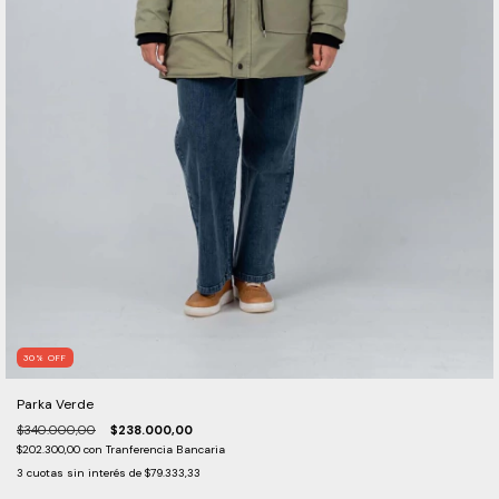
30
%
OFF
Parka Verde
$340.000,00
$238.000,00
$202.300,00
con
Tranferencia Bancaria
3
cuotas sin interés de
$79.333,33