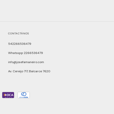
CONTACTÁNOS
542266536479
Whatsspp 2266536479
info@josefamaneiro.com
Av. Cereijo 717, Balcarce 7620