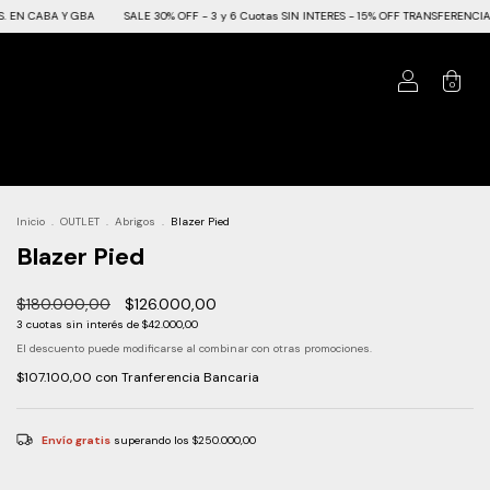
A
SALE 30% OFF - 3 y 6 Cuotas SIN INTERES - 15% OFF TRANSFERENCIA -
ENVIO GRA
0
Inicio
.
OUTLET
.
Abrigos
.
Blazer Pied
Blazer Pied
$180.000,00
$126.000,00
3
cuotas sin interés de
$42.000,00
El descuento puede modificarse al combinar con otras promociones.
$107.100,00
con
Tranferencia Bancaria
Envío gratis
superando los
$250.000,00