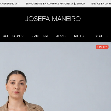
ENVIO GRATIS EN COMPRAS MAYORES A $250.000
ENVÍOS EN 24 HS. EN CABA Y GB
COLECCION
SASTRERIA
JEANS
TALLES
30% OFF
30
%
OFF