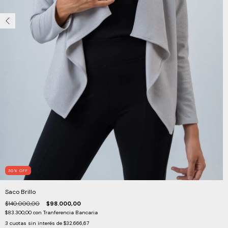
30
%
OFF
Saco Brillo
$140.000,00
$98.000,00
$83.300,00
con
Tranferencia Bancaria
3
cuotas sin interés de
$32.666,67