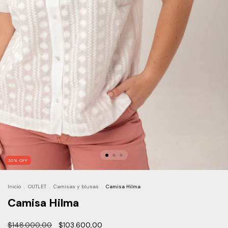
30
%
OFF
Inicio
.
OUTLET
.
Camisas y blusas
.
Camisa Hilma
Camisa Hilma
$148.000,00
$103.600,00