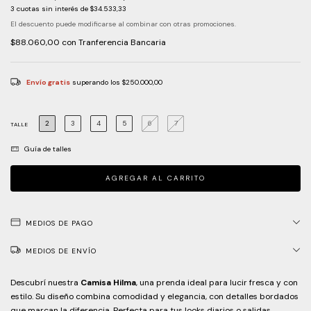
3
cuotas sin interés de
$34.533,33
El descuento puede modificarse al combinar con otras promociones.
$88.060,00
con
Tranferencia Bancaria
Envío gratis
superando los
$250.000,00
2
3
4
5
6
7
TALLE
Guía de talles
MEDIOS DE PAGO
MEDIOS DE ENVÍO
Descubrí nuestra
Camisa Hilma
, una prenda ideal para lucir fresca y con
estilo. Su diseño combina comodidad y elegancia, con detalles bordados
que marcan la diferencia. Perfecta para tus looks diarios o salidas