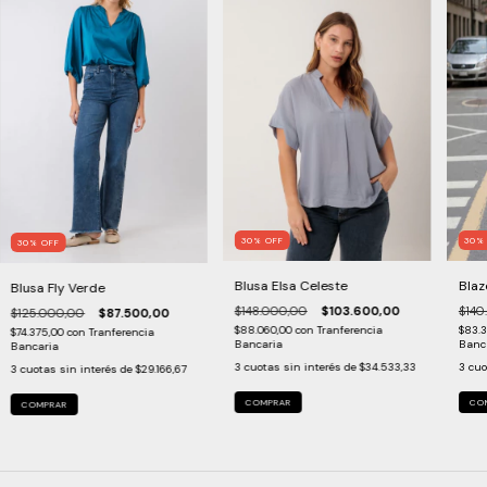
30
30
%
OFF
30
%
OFF
Blaz
Blusa Elsa Celeste
Blusa Fly Verde
$140
$148.000,00
$103.600,00
$125.000,00
$87.500,00
$83.
$88.060,00
con
Tranferencia
$74.375,00
con
Tranferencia
Banc
Bancaria
Bancaria
3
cuo
3
cuotas sin interés de
$34.533,33
3
cuotas sin interés de
$29.166,67
CO
COMPRAR
COMPRAR