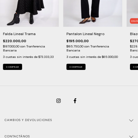
ENVÍ
Falda Lineal Trama
Pantalon Lineal Negro
Blaz
$220.000,00
$195.000,00
$27
$187.000,00
con
Tranferencia
$165.750,00
con
Tranferencia
$229
Bancaria
Bancaria
Banc
3
cuotas sin interés de
$73.333,33
3
cuotas sin interés de
$65.000,00
3
cuo
COMPRAR
COMPRAR
CO
CAMBIOS Y DEVOLUCIONES
CONTACTÁNOS