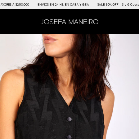
S A $250.000
ENVÍOS EN 24 HS. EN CABA Y GBA
SALE 30% OFF - 3 y 6 Cuotas SIN