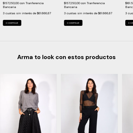
$157.250,00
con
Tranferencia
$157.250,00
con
Tranferencia
$161.
Bancaria
Bancaria
Banc
3
cuotas sin interés de
$61.666,67
3
cuotas sin interés de
$61.666,67
3
cuo
COMPRAR
COMPRAR
CO
Arma to look con estos productos