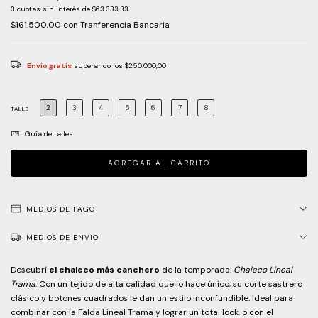
3
cuotas sin interés de
$63.333,33
$161.500,00
con
Tranferencia Bancaria
Envío gratis
superando los
$250.000,00
2
3
4
5
6
7
8
TALLE
Guía de talles
MEDIOS DE PAGO
MEDIOS DE ENVÍO
Descubrí
el chaleco más canchero
de la temporada:
Chaleco Lineal
Trama
. Con un tejido de alta calidad que lo hace único, su corte sastrero
clásico y botones cuadrados le dan un estilo inconfundible. Ideal para
combinar con la Falda Lineal Trama y lograr un total look, o con el