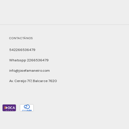
CONTACTÁNOS
542266536479
Whatsspp 2266536479
info@josefamaneiro.com
Av. Cereijo 717, Balcarce 7620