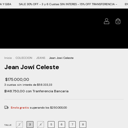
E 30% OFF - 3 y 6 Cuotas SIN INTERES - 15% OFF TRANSFERENCIA -
ENVIO GRATIS EN C
0
Inicio
.
COLECCION
.
JEANS
.
Jean Jowi Celeste
Jean Jowi Celeste
$175.000,00
3
cuotas sin interés de
$58.333,33
$148.750,00
con
Tranferencia Bancaria
Envío gratis
superando los
$250.000,00
2
3
4
5
6
7
8
TALLE