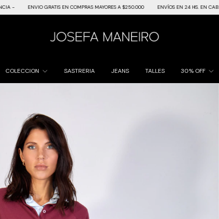
 GRATIS EN COMPRAS MAYORES A $250.000
ENVÍOS EN 24 HS. EN CABA Y GBA
SAL
COLECCION
SASTRERIA
JEANS
TALLES
30% OFF