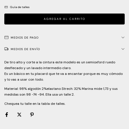
Guía de talles
MEDIOS DE PAGO
MEDIOS DE ENVÍO
De tiro alto y corte a la cintura este modelo es un semioxford ruedo
desflecado y un lavado intermedio claro.
Es un básico en tu placard que te va a encantar porque es muy cómodo
y lo vas a usar con todo.
Material: 98% algodón 2%elastano Strech: 32% Marina mide 1,73 y sus
medidas son 98 -74 -94. Ella usa un talle 2.
Chequea tu talle en la tabla de talles.