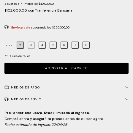
3
cuotas sin interés de
$40.000,00
$102.000,00
con
Tranferencia Bancaria
Envío gratis
superando los
$250.000,00
2
3
4
5
6
7
8
TALLE
Guía de talles
MEDIOS DE PAGO
MEDIOS DE ENVÍO
Pre-order exclusivo. Stock limitado al ingreso.
Comprá ahora y asegurá tu prenda antes de que se agote.
Fecha estimada de ingreso: 22/04/26