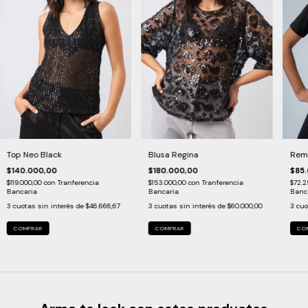
Top Neo Black
Blusa Regina
Reme
$140.000,00
$180.000,00
$85
$119.000,00
con
Tranferencia
$153.000,00
con
Tranferencia
$72.
Bancaria
Bancaria
Banc
3
cuotas sin interés de
$46.666,67
3
cuotas sin interés de
$60.000,00
3
cuo
COMPRAR
COMPRAR
CO