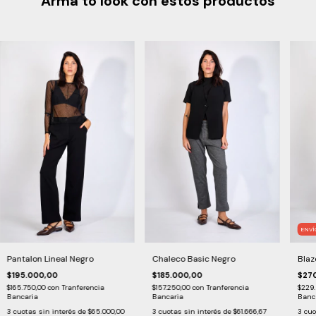
Arma to look con estos productos
ENVÍ
Pantalon Lineal Negro
Chaleco Basic Negro
Blaz
$195.000,00
$185.000,00
$27
$165.750,00
con
Tranferencia
$157.250,00
con
Tranferencia
$229
Bancaria
Bancaria
Banc
3
cuotas sin interés de
$65.000,00
3
cuotas sin interés de
$61.666,67
3
cuo