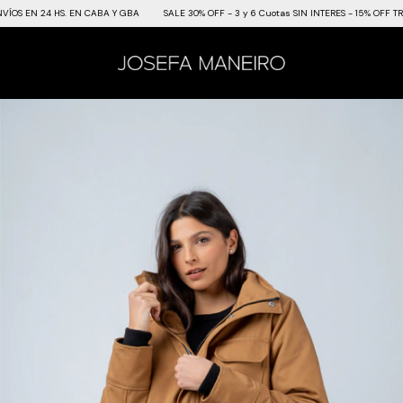
S EN 24 HS. EN CABA Y GBA
SALE 30% OFF - 3 y 6 Cuotas SIN INTERES - 15% OFF TRA