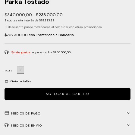
Parka Tostado
$340.000,00
$238.000,00
3
cuotas sin interés de
$79.333,33
El descuento puede modificarse al combinar con otras promociones.
$202.300,00
con
Tranferencia Bancaria
Envío gratis
superando los
$250.000,00
3
TALLE
Guía de talles
MEDIOS DE PAGO
MEDIOS DE ENVÍO