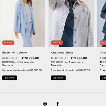
30
%
OFF
30
30
%
OFF
Chaqueta Stella
Cha
Blazer Mir Celeste
$160.000,00
$112.000,00
$160
$180.000,00
$126.000,00
$95.200,00
con
Tranferencia
$95.
$107.100,00
con
Tranferencia
Bancaria
Banc
Bancaria
3
cuotas sin interés de
$37.333,33
3
cuo
3
cuotas sin interés de
$42.000,00
COMPRAR
CO
COMPRAR