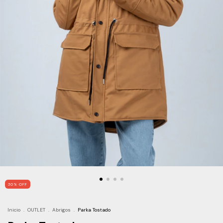
30
%
OFF
Inicio
.
OUTLET
.
Abrigos
.
Parka Tostado